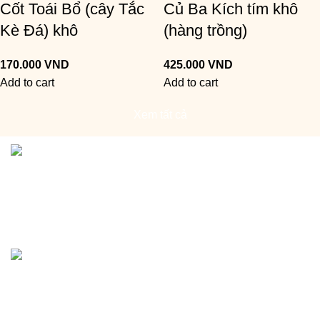
Cốt Toái Bổ (cây Tắc
Củ Ba Kích tím khô
Kè Đá) khô
(hàng trồng)
170.000
VND
425.000
VND
Add to cart
Add to cart
Xem tất cả
Địa chỉ:
số 37 Hoàng Đạo Thành, phường Khương Đình,
thành phố Hà Nội
CHÍNH SÁCH
Chính sách bảo mật và thanh toán