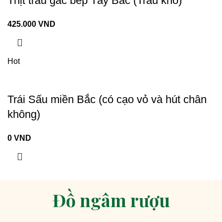
Thịt trâu gác bếp Tây Bắc (Trâu khô)
425.000
VND
Hot
Trái Sấu miền Bắc (có cạo vỏ và hút chân
không)
0
VND
Đồ ngâm rượu