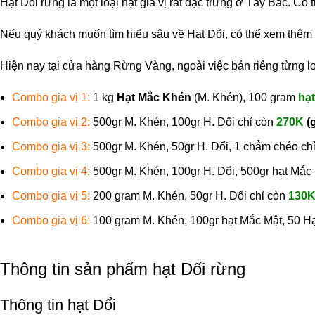
Hạt Dổi rừng là một loại hạt gia vị rất đặc trưng ở Tây Bắc. C
Nếu quý khách muốn tìm hiểu sâu về Hạt Dổi, có thể xem thêm 
Hiện nay tại cửa hàng Rừng Vàng, ngoài việc bán riêng từng loạ
Combo gia vị 1:
1 kg
Hạt Mắc Khén
(M. Khén), 100 gram
hạt
Combo gia vị 2:
500gr M. Khén, 100gr H. Dổi chỉ còn
270K
(
Combo gia vị 3:
500gr M. Khén, 50gr H. Dổi, 1 chẳm chéo ch
Combo gia vị 4:
500gr M. Khén, 100gr H. Dổi, 500gr hạt Mắ
Combo gia vị 5:
200 gram M. Khén, 50gr H. Dổi chỉ còn
130
Combo gia vị 6:
100 gram M. Khén, 100gr hạt Mắc Mật, 50 Hạ
Thông tin sản phẩm hạt Dổi rừng
Thông tin hạt Dổi