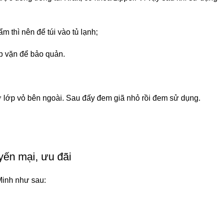
ẩm thì nên để túi vào tủ lạnh;
p vặn để bảo quản.
 lớp vỏ bên ngoài. Sau đấy đem giã nhỏ rồi đem sử dụng.
yến mại, ưu đãi
Minh như sau: