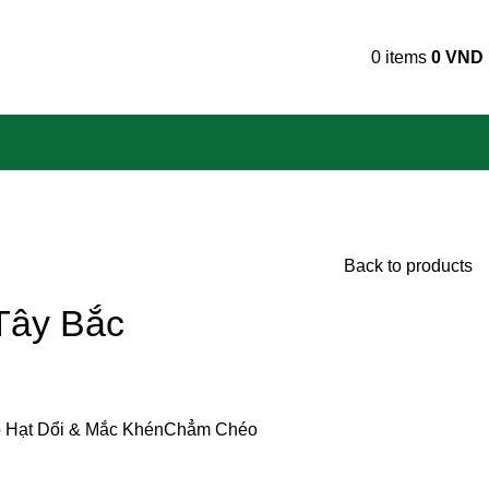
0
items
0
VND
Back to products
Tây Bắc
Hạt Dổi & Mắc Khén
Chẳm Chéo