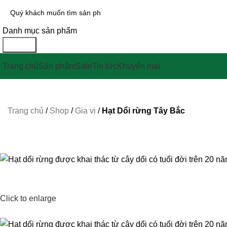
Danh mục sản phẩm
Search
Trang chủ
Sản phẩm
Sale
Tin tức
Khuyến mại
Trang chủ
/
Shop
/
Gia vị
/
Hạt Dổi rừng Tây Bắc
Click to enlarge