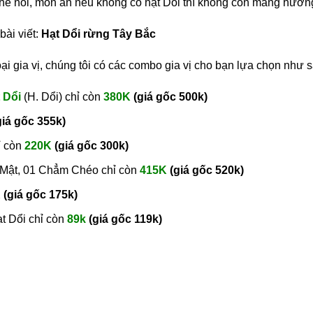
ó thể nói, món ăn nếu không có hạt Dổi thì không còn mang hươn
bài viết:
Hạt Dổi rừng Tây Bắc
i gia vị, chúng tôi có các combo gia vị cho bạn lựa chọn như s
 Dổi
(H. Dổi) chỉ còn
380K
(giá gốc 500k)
giá gốc 355k)
ỉ còn
220K
(giá gốc 300k)
c Mật, 01 Chẳm Chéo chỉ còn
415K
(giá gốc 520k)
K
(giá gốc 175k)
t Dổi chỉ còn
89k
(giá gốc 119k)