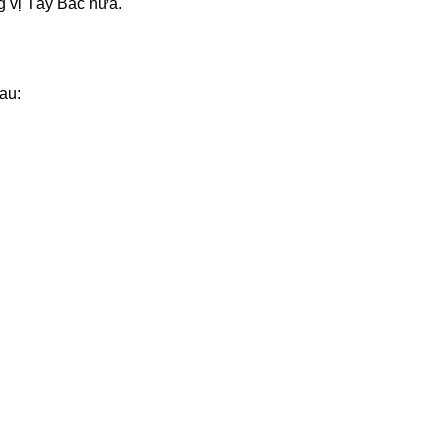
g vị Tây Bắc nữa.
au: