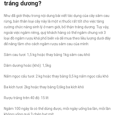
tráng dương?
Như đã giới thiệu trong nội dung bài viết tác dụng của cây sâm cau
rừng, bản thân loại cây này là một vị thuốc rất tốt cho việc tăng
cường chức năng sinh lý ở nam giới, bổ thận tráng dương. Tuy vậy,
ngoài việc ngâm riêng, quý khách hàng có thể ngâm chung với 3
loại đồ ngâm rượu khá phổ biến và dễ mua theo liều lượng dưới đây
để nâng tầm cho cách ngâm rượu sâm cau của mình:
Sâm cau tươi: 1,5 kg hoặc thay bằng 1kg sâm cau khô
Dâm dương hoắc (khô): 1,5kg
Nấm ngọc cẩu tươi: 2 kg hoặc thay bằng 0,5 kg nấm ngọc cẩu khô
Ba kích tươi: 2kg hoặc thay bằng 0,6kg ba kích khô
Rượu trắng trên 40 độ: 15 lít
Ngâm 100 ngày là có thể dùng được, mỗi ngày uống ba lần, mỗi lần
không uống quá 3 chén hạt mít.