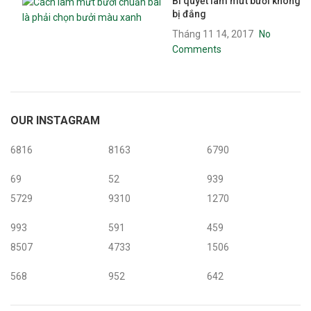
Bí quyết làm mứt bưởi không
bị đắng
Tháng 11 14, 2017
No
Comments
OUR INSTAGRAM
6816
8163
6790
69
52
939
5729
9310
1270
993
591
459
8507
4733
1506
568
952
642